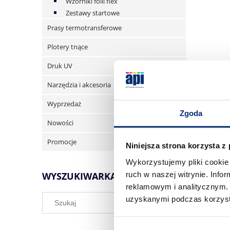
Wzorniki folii flex
Zestawy startowe
Prasy termotransferowe
Plotery tnące
Druk UV
Narzędzia i akcesoria
Wyprzedaż
Zgoda
Nowości
Promocje
Niniejsza strona korzysta z
Wykorzystujemy pliki cookie 
ruch w naszej witrynie. Inf
WYSZUKIWARKA
reklamowym i analitycznym. 
uzyskanymi podczas korzysta
Folia flex
żółta 