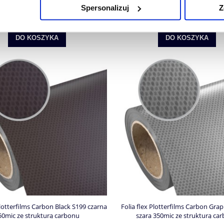
Spersonalizuj
Z
Cena netto:
41,00 zł
Cena netto:
41,00 zł
DO KOSZYKA
DO KOSZYKA
Plotterfilms Carbon Black S199 czarna
Folia flex Plotterfilms Carbon Gra
50mic ze strukturą carbonu
szara 350mic ze strukturą ca