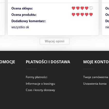
Ocena sklepu:
Oc
Ocena produktu:
Oc
Dodatkowy komentarz:
Do
wszystko ok
ni
Więcej opinii
ROMOCJE
PŁATNOŚCI I DOSTAWA
MOJE KONTO
Formy płatności
Twoje zamówienia
Informacje o leasingu
Ustawienia konta
Czas i koszty dostawy