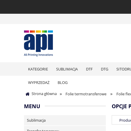
KATEGORIE
SUBLIMACJA
DTF
DTG
SITODR
WYPRZEDAŻ
BLOG
»
»
Strona główna
Folie termotransferowe
Folie fle
MENU
OPCJE 
Sublimacja
Produc