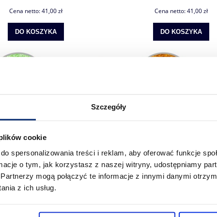
Cena netto:
41,00 zł
Cena netto:
41,00 zł
DO KOSZYKA
DO KOSZYKA
Szczegóły
 plików cookie
do spersonalizowania treści i reklam, aby oferować funkcje sp
ormacje o tym, jak korzystasz z naszej witryny, udostępniamy p
Partnerzy mogą połączyć te informacje z innymi danymi otrzym
nia z ich usług.
 brokatowa Glitter SEF Neon Yellow 9
Folia flex brokatowa Glitter SEF 
350mic gruba wyczuwalny brokat
pomarańczowa 350mic wyczuwaln
50,43 zł
50,43 zł