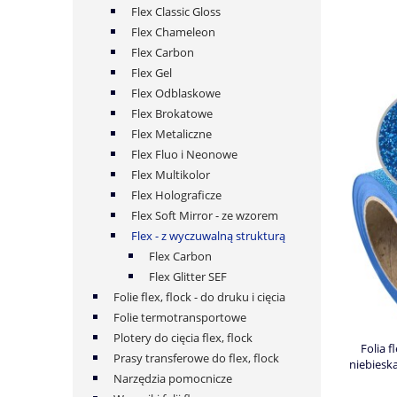
Flex Classic Gloss
Flex Chameleon
Flex Carbon
Flex Gel
Flex Odblaskowe
Flex Brokatowe
Flex Metaliczne
Flex Fluo i Neonowe
Flex Multikolor
Flex Holograficze
Flex Soft Mirror - ze wzorem
Flex - z wyczuwalną strukturą
Flex Carbon
Flex Glitter SEF
Folie flex, flock - do druku i cięcia
Folie termotransportowe
Plotery do cięcia flex, flock
Folia f
Prasy transferowe do flex, flock
niebiesk
Narzędzia pomocnicze