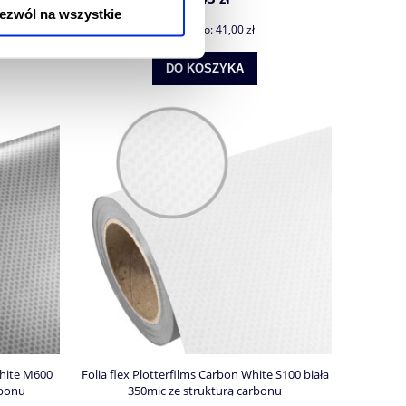
ezwól na wszystkie
Cena netto:
41,00 zł
DO KOSZYKA
phite M600
Folia flex Plotterfilms Carbon White S100 biała
rbonu
350mic ze strukturą carbonu