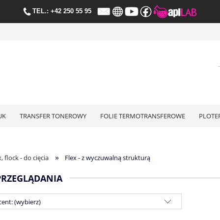
TE
L.:
+42 250 55 95
UK
TRANSFER TONEROWY
FOLIE TERMOTRANSFEROWE
PLOTE
»
x, flock - do cięcia
Flex - z wyczuwalną strukturą
PRZEGLĄDANIA
ent: (wybierz)