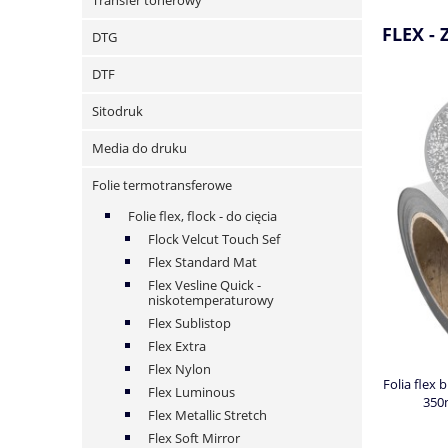
Transfer tonerowy
FLEX -
DTG
DTF
Sitodruk
Media do druku
Folie termotransferowe
Folie flex, flock - do cięcia
Flock Velcut Touch Sef
Flex Standard Mat
Flex Vesline Quick -
niskotemperaturowy
Flex Sublistop
Flex Extra
Flex Nylon
Folia flex 
Flex Luminous
350
Flex Metallic Stretch
Flex Soft Mirror