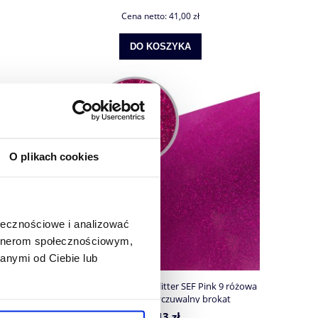
Cena netto:
41,00 zł
DO KOSZYKA
O plikach cookies
ołecznościowe i analizować
artnerom społecznościowym,
anymi od Ciebie lub
Orange 7
Folia flex brokatowa Glitter SEF Pink 9 różowa
y brokat
350mic gruba wyczuwalny brokat
50,43 zł