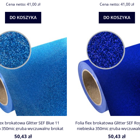
Cena netto:
41,00 zł
Cena netto:
41,00 zł
DO KOSZYKA
DO KOSZYKA
lex brokatowa Glitter SEF Blue 11
Folia flex brokatowa Glitter SEF Ro
a 350mic gruba wyczuwalny brokat
niebieska 350mic gruba wyczuwal
50,43 zł
50,43 zł