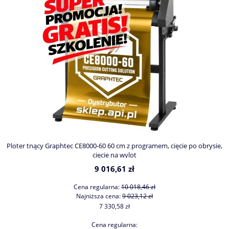
Ploter tnący Graphtec CE8000-60 60 cm z programem, cięcie po obrysie,
D
cięcie na wylot
9 016,61 zł
Cena regularna:
10 018,46 zł
Najniższa cena:
9 023,12 zł
7 330,58 zł
Cena regularna: