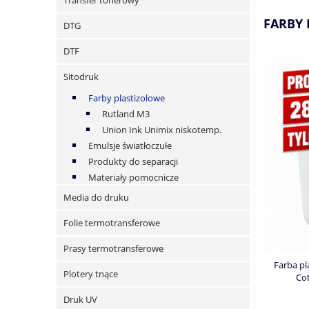
Transfer tonerowy
FARBY 
DTG
DTF
Sitodruk
Farby plastizolowe
Rutland M3
Union Ink Unimix niskotemp.
Emulsje światłoczułe
Produkty do separacji
Materiały pomocnicze
Media do druku
Folie termotransferowe
Prasy termotransferowe
Farba pl
Plotery tnące
Cot
Druk UV