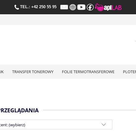
TE
L.:
+42 250 55 95
UK
TRANSFER TONEROWY
FOLIE TERMOTRANSFEROWE
PLOTE
PRZEGLĄDANIA
ent: (wybierz)