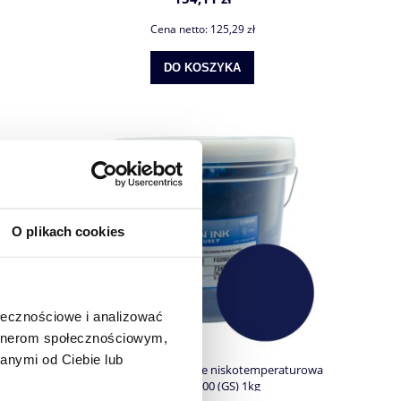
Cena netto:
125,29 zł
DO KOSZYKA
O plikach cookies
ołecznościowe i analizować
artnerom społecznościowym,
anymi od Ciebie lub
genta
Farba plastizolowa blue niskotemperaturowa
100 1kg
UNIMIX-5000 (GS) 1kg