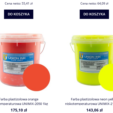
Cena netto:
55,41 zł
Cena netto:
64,09 zł
DO KOSZYKA
DO KOSZYKA
Farba plastizolowa orange
Farba plastizolowa neon ye
emperaturowa UNIMIX-2050 1kg
niskotemperaturowa UNIMIX-2
175,10 zł
143,06 zł