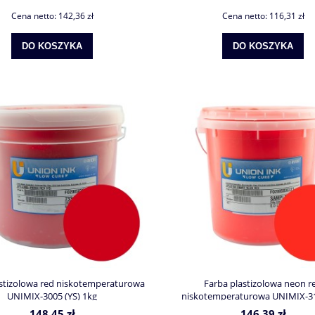
Cena netto:
142,36 zł
Cena netto:
116,31 zł
DO KOSZYKA
DO KOSZYKA
astizolowa red niskotemperaturowa
Farba plastizolowa neon r
UNIMIX-3005 (YS) 1kg
niskotemperaturowa UNIMIX-3
148,45 zł
146,39 zł