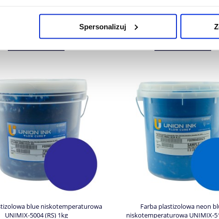
177,27 zł
139,89 zł
Cena netto:
144,12 zł
Cena netto:
113,73 zł
Spersonalizuj
Z
DO KOSZYKA
DO KOSZYKA
stizolowa blue niskotemperaturowa
Farba plastizolowa neon b
UNIMIX-5004 (RS) 1kg
niskotemperaturowa UNIMIX-5