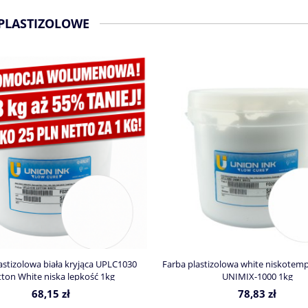
PLASTIZOLOWE
astizolowa biała kryjąca UPLC1030
Farba plastizolowa white niskotem
ton White niska lepkość 1kg
UNIMIX-1000 1kg
68,15 zł
78,83 zł