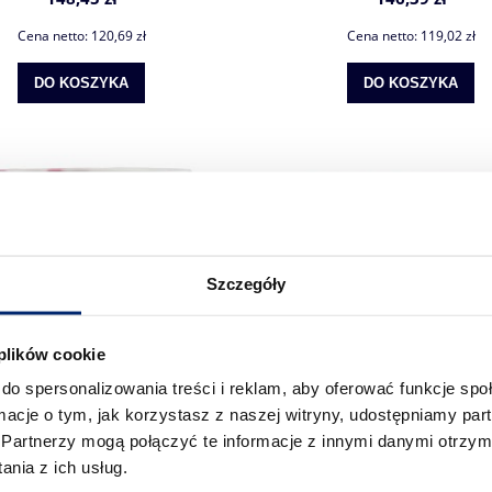
Cena netto:
120,69 zł
Cena netto:
119,02 zł
DO KOSZYKA
DO KOSZYKA
Szczegóły
 plików cookie
do spersonalizowania treści i reklam, aby oferować funkcje sp
ormacje o tym, jak korzystasz z naszej witryny, udostępniamy p
Partnerzy mogą połączyć te informacje z innymi danymi otrzym
tizolowa cerise niskotemperaturowa
Farba plastizolowa neon ma
nia z ich usług.
UNIMIX-4008 1kg
niskotemperaturowa UNIMIX-4