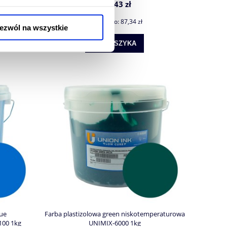
107,43 zł
Cena netto:
87,34 zł
ezwól na wszystkie
DO KOSZYKA
lue
Farba plastizolowa green niskotemperaturowa
100 1kg
UNIMIX-6000 1kg