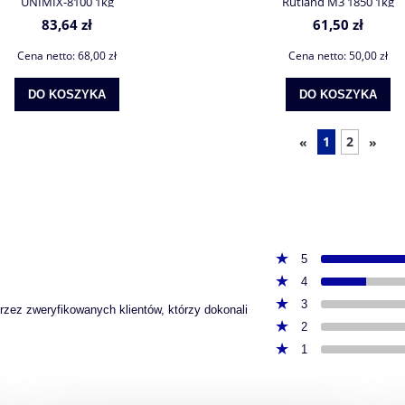
UNIMIX-8100 1kg
Rutland M3 1850 1kg
83,64 zł
61,50 zł
Cena netto:
68,00 zł
Cena netto:
50,00 zł
DO KOSZYKA
DO KOSZYKA
1
2
«
»
5
4
3
przez zweryfikowanych klientów, którzy dokonali
2
1