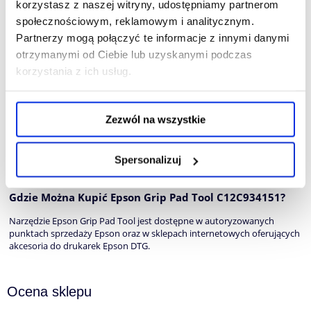
korzystasz z naszej witryny, udostępniamy partnerom
Tak. Narzędzie Epson Grip Pad Tool jest zaprojektowane tak, aby nie
społecznościowym, reklamowym i analitycznym.
uszkadzać materiału. Delikatnie wyrównuje włókna i przygotowuje
powierzchnię bez ryzyka przetarć czy deformacji tkaniny.
Partnerzy mogą połączyć te informacje z innymi danymi
otrzymanymi od Ciebie lub uzyskanymi podczas
Dlaczego Warto Stosować Epson Grip Pad Tool przed
korzystania z ich usług.
Nadrukiem DTG?
Stosowanie narzędzia Epson Grip Pad Tool zwiększa jakość nadruku
DTG, zapewniając:
Zezwól na wszystkie
ostrość detali i wyrazistość kolorów;
równomierne pokrycie atramentem DTG;
redukcję niedodruków i rozmyć;
Spersonalizuj
profesjonalny efekt końcowy nadruku DTG.
Gdzie Można Kupić Epson Grip Pad Tool C12C934151?
Narzędzie Epson Grip Pad Tool jest dostępne w autoryzowanych
punktach sprzedaży Epson oraz w sklepach internetowych oferujących
akcesoria do drukarek Epson DTG.
Ocena sklepu