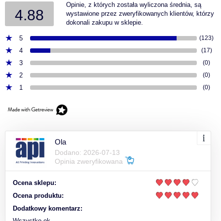
Opinie, z których została wyliczona średnia, są
4.88
wystawione przez zweryfikowanych klientów, którzy
dokonali zakupu w sklepie.
5
(123)
4
(17)
3
(0)
2
(0)
1
(0)
Ola
Dodano: 2026-07-13
Opinia zweryfikowana
Ocena sklepu:
Ocena produktu:
Dodatkowy komentarz:
Wszystko ok