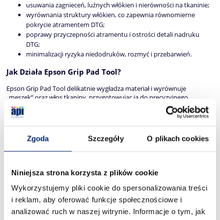
usuwania zagnieceń, luźnych włókien i nierówności na tkaninie;
wyrównania struktury włókien, co zapewnia równomierne
pokrycie atramentem DTG;
poprawy przyczepności atramentu i ostrości detali nadruku
DTG;
minimalizacji ryzyka niedodruków, rozmyć i przebarwień.
Jak Działa Epson Grip Pad Tool?
Epson Grip Pad Tool delikatnie wygładza materiał i wyrównuje
„meszek” oraz włos tkaniny, przygotowując ją do precyzyjnego
nadruku DTG. Dzięki temu atrament DTG równomiernie wnika w
strukturę włókien, co przekłada się na lepszą jakość nadruku DTG i
wyraziste kolory.
Zgoda
Szczegóły
O plikach cookies
Na Jakich Materiałach Można Stosować Narzędzie Epson
Grip Pad Tool?
Epson Grip Pad Tool jest idealny do tkanin bawełnianych, ale może być
Niniejsza strona korzysta z plików cookie
również stosowany na mieszankach bawełny z innymi włóknami.
Najlepsze efekty uzyskuje się na materiałach przeznaczonych do
Wykorzystujemy pliki cookie do spersonalizowania treści
nadruku DTG.
i reklam, aby oferować funkcje społecznościowe i
Czy Epson Grip Pad Tool jest Bezpieczny dla Tkanin?
analizować ruch w naszej witrynie. Informacje o tym, jak