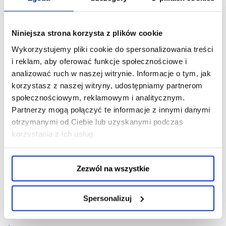
Piec DTF A2 do żelowania proszku DTF suszenia wydruków
Niniejsza strona korzysta z plików cookie
DTF z filtrem wentylatorem
Wykorzystujemy pliki cookie do spersonalizowania treści
3 677,70 zł
i reklam, aby oferować funkcje społecznościowe i
Cena netto:
2 990,00 zł
analizować ruch w naszej witrynie. Informacje o tym, jak
korzystasz z naszej witryny, udostępniamy partnerom
POWIADOM O DOSTĘPNOŚCI
społecznościowym, reklamowym i analitycznym.
Partnerzy mogą połączyć te informacje z innymi danymi
otrzymanymi od Ciebie lub uzyskanymi podczas
korzystania z ich usług.
Ocena sklepu
Zezwól na wszystkie
Opinie, z których została wyliczona średnia, są
4.88
wystawione przez zweryfikowanych klientów, którzy
dokonali zakupu w sklepie.
Spersonalizuj
5
(123)
4
(17)