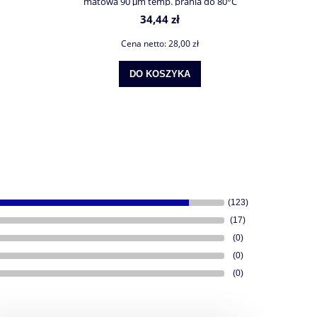
matowa 90 μm temp. prania do 80°C
34,44 zł
Cena netto:
28,00 zł
DO KOSZYKA
(123)
(17)
(0)
(0)
(0)