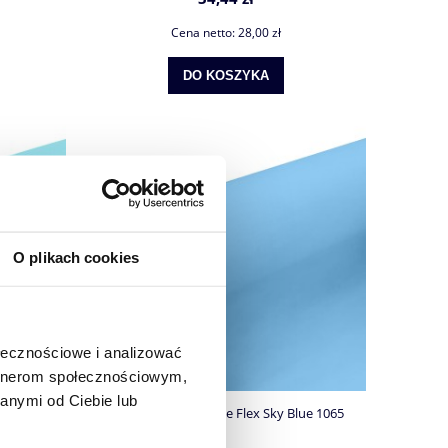
Cena netto:
28,00 zł
DO KOSZYKA
O plikach cookies
ołecznościowe i analizować
artnerom społecznościowym,
anymi od Ciebie lub
Blue 1082
Folia matowa Vesline Flex Sky Blue 1065