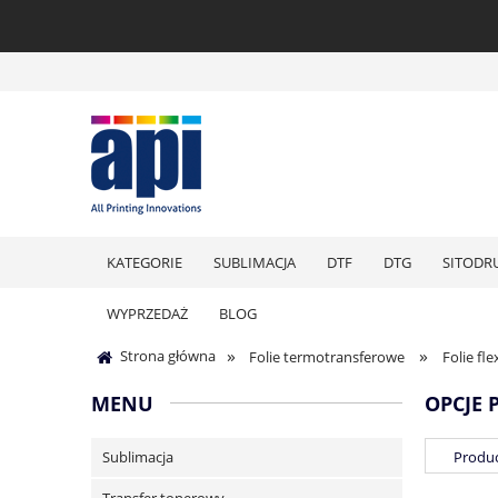
KATEGORIE
SUBLIMACJA
DTF
DTG
SITODR
WYPRZEDAŻ
BLOG
»
»
Strona główna
Folie termotransferowe
Folie fle
MENU
OPCJE 
Sublimacja
Produc