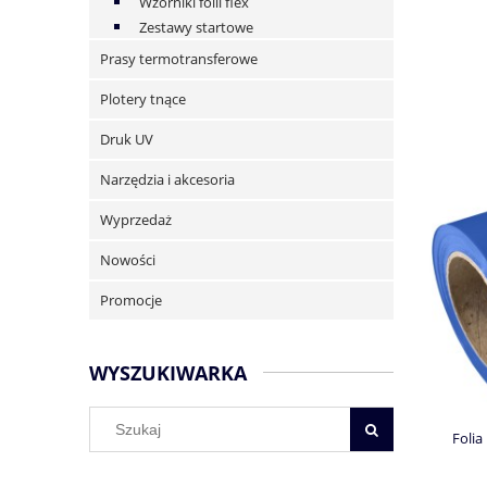
Wzorniki folii flex
Zestawy startowe
Prasy termotransferowe
Plotery tnące
Druk UV
Narzędzia i akcesoria
Wyprzedaż
Nowości
Promocje
WYSZUKIWARKA
Folia