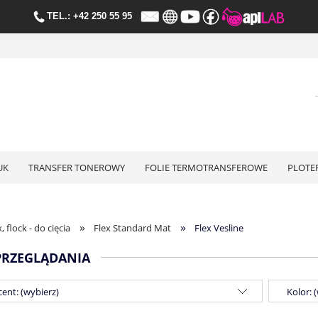
TE
L.:
+42 250 55 95
UK
TRANSFER TONEROWY
FOLIE TERMOTRANSFEROWE
PLOTE
»
»
x, flock - do cięcia
Flex Standard Mat
Flex Vesline
PRZEGLĄDANIA
ent: (wybierz)
Kolor: 