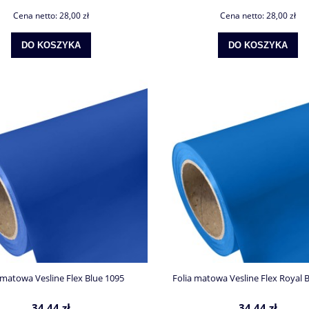
Cena netto:
28,00 zł
Cena netto:
28,00 zł
DO KOSZYKA
DO KOSZYKA
 matowa Vesline Flex Blue 1095
Folia matowa Vesline Flex Royal 
34,44 zł
34,44 zł