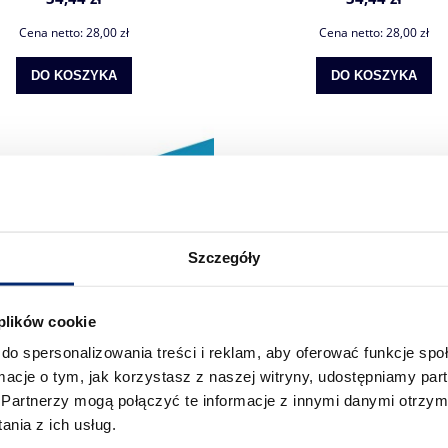
Cena netto:
28,00 zł
Cena netto:
28,00 zł
DO KOSZYKA
DO KOSZYKA
Szczegóły
 plików cookie
do spersonalizowania treści i reklam, aby oferować funkcje sp
ormacje o tym, jak korzystasz z naszej witryny, udostępniamy p
Partnerzy mogą połączyć te informacje z innymi danymi otrzym
atowa Vesline Flex Sapphire 1064
Folia matowa Vesline Flex Ocean 
nia z ich usług.