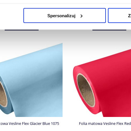
34,44 zł
34,44 zł
Cena netto:
28,00 zł
Cena netto:
28,00 zł
Spersonalizuj
Z
DO KOSZYKA
DO KOSZYKA
owa Vesline Flex Glacier Blue 1075
Folia matowa Vesline Flex Red