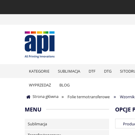
KATEGORIE
SUBLIMACJA
DTF
DTG
SITODR
WYPRZEDAŻ
BLOG
»
»
Strona główna
Folie termotransferowe
Wzorniki 
MENU
OPCJE 
Sublimacja
Produc