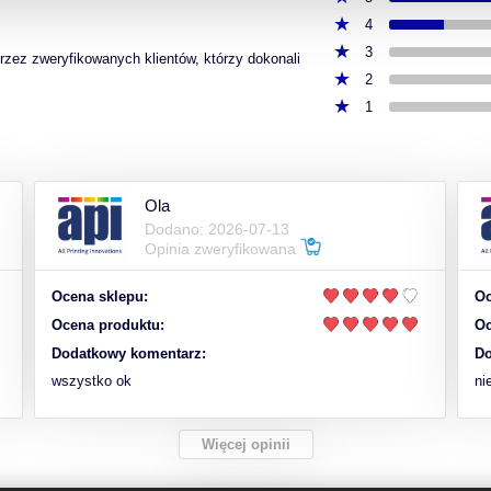
4
3
przez zweryfikowanych klientów, którzy dokonali
2
1
Ola
Dodano: 2026-07-13
Opinia zweryfikowana
Ocena sklepu:
Oc
Ocena produktu:
Oc
Dodatkowy komentarz:
Do
wszystko ok
ni
Więcej opinii