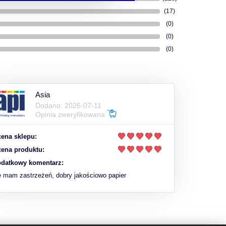
(17)
(0)
(0)
(0)
Asia
Dodano: 2026-07-11
Opinia zweryfikowana
ena sklepu:
ena produktu:
datkowy komentarz:
e mam zastrzeżeń, dobry jakościowo papier