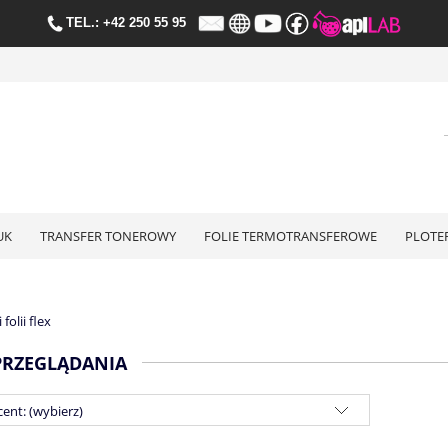
TE
L.:
+42 250 55 95
UK
TRANSFER TONEROWY
FOLIE TERMOTRANSFEROWE
PLOTE
folii flex
PRZEGLĄDANIA
ent: (wybierz)