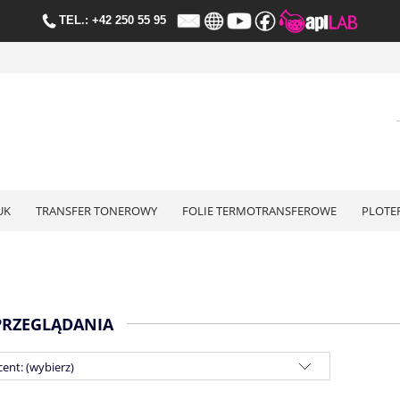
TE
L.:
+42 250 55 95
UK
TRANSFER TONEROWY
FOLIE TERMOTRANSFEROWE
PLOTE
PRZEGLĄDANIA
ent: (wybierz)