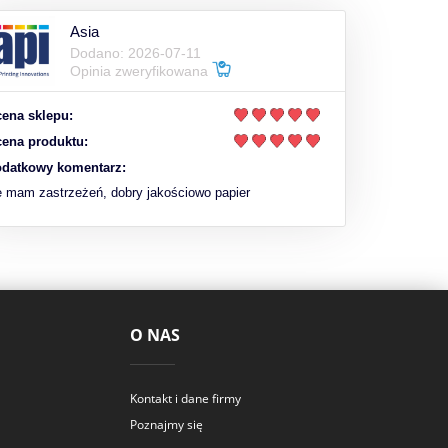
Asia
Dodano: 2026-07-11
Opinia zweryfikowana
ena sklepu:
ena produktu:
datkowy komentarz:
e mam zastrzeżeń, dobry jakościowo papier
O NAS
Kontakt i dane firmy
Poznajmy się