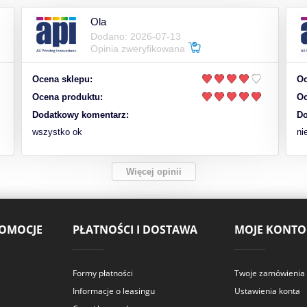
Ola
Dodano: 2026-07-13
Opinia zweryfikowana
Ocena sklepu:
Oc
Ocena produktu:
Oc
Dodatkowy komentarz:
Do
wszystko ok
ni
Więcej opinii
ROMOCJE
PŁATNOŚCI I DOSTAWA
MOJE KONTO
Formy płatności
Twoje zamówienia
Informacje o leasingu
Ustawienia konta