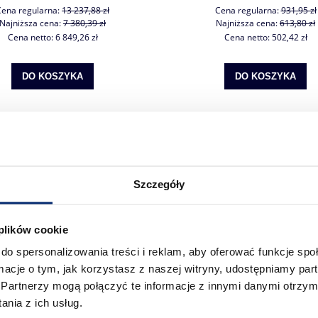
Cena regularna:
13 237,88 zł
Cena regularna:
931,95 zł
Najniższa cena:
7 380,39 zł
Najniższa cena:
613,80 zł
Cena netto:
6 849,26 zł
Cena netto:
502,42 zł
DO KOSZYKA
DO KOSZYKA
Szczegóły
 plików cookie
do spersonalizowania treści i reklam, aby oferować funkcje sp
ormacje o tym, jak korzystasz z naszej witryny, udostępniamy p
Partnerzy mogą połączyć te informacje z innymi danymi otrzym
nia z ich usług.
c PG0105 kosz do plotera tnącego