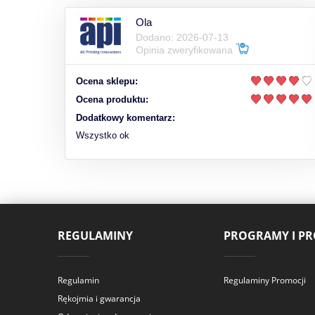
Ola
Dodano: 2026-07-13
Opinia zweryfikowana
Ocena sklepu:
Ocena produktu:
Dodatkowy komentarz:
Wszystko ok
REGULAMINY
PROGRAMY I P
Regulamin
Regulaminy Promocji
Rękojmia i gwarancja