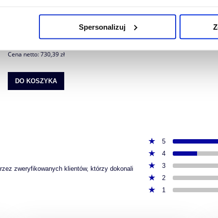
tec CE7000-160 ostatnie sztuki!
898,38 zł
Spersonalizuj
Z
Cena regularna:
3 494,80 zł
Najniższa cena:
882,71 zł
Cena netto:
730,39 zł
DO KOSZYKA
5
4
3
przez zweryfikowanych klientów, którzy dokonali
2
1