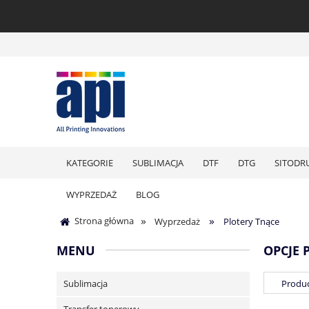
KATEGORIE
SUBLIMACJA
DTF
DTG
SITODR
WYPRZEDAŻ
BLOG
»
»
Strona główna
Wyprzedaż
Plotery Tnące
MENU
OPCJE 
Sublimacja
Produc