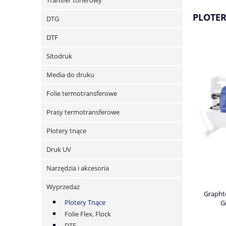
Transfer tonerowy
PLOTER
DTG
DTF
Sitodruk
Media do druku
Folie termotransferowe
Prasy termotransferowe
Plotery tnące
Druk UV
Narzędzia i akcesoria
Wyprzedaż
Grapht
Plotery Tnące
G
Folie Flex, Flock
DTF