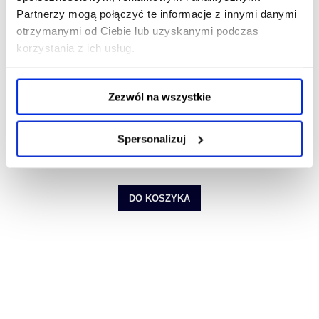
Partnerzy mogą połączyć te informacje z innymi danymi
otrzymanymi od Ciebie lub uzyskanymi podczas
korzystania z ich usług.
Odwijak do mediów rolowych - folii samoprzylepnych, flex,
DTF, PPF, papieru
Zezwól na wszystkie
245,93 zł
Cena regularna:
367,77 zł
Spersonalizuj
Najniższa cena:
245,93 zł
Cena netto:
199,94 zł
DO KOSZYKA