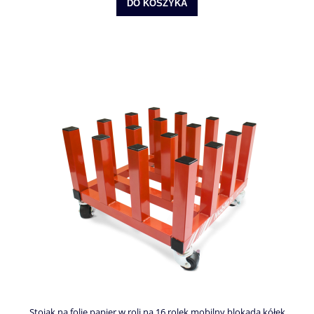
DO KOSZYKA
Stojak na folie papier w roli na 16 rolek mobilny blokada kółek