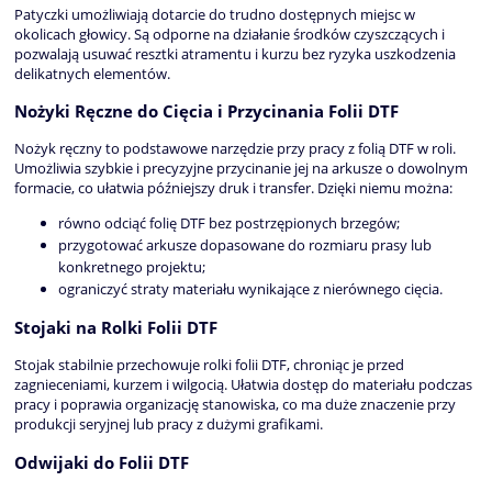
Patyczki umożliwiają dotarcie do trudno dostępnych miejsc w
okolicach głowicy. Są odporne na działanie środków czyszczących i
pozwalają usuwać resztki atramentu i kurzu bez ryzyka uszkodzenia
delikatnych elementów.
Nożyki Ręczne do Cięcia i Przycinania Folii DTF
Nożyk ręczny to podstawowe narzędzie przy pracy z folią DTF w roli.
Umożliwia szybkie i precyzyjne przycinanie jej na arkusze o dowolnym
formacie, co ułatwia późniejszy druk i transfer. Dzięki niemu można:
równo odciąć folię DTF bez postrzępionych brzegów;
przygotować arkusze dopasowane do rozmiaru prasy lub
konkretnego projektu;
ograniczyć straty materiału wynikające z nierównego cięcia.
Stojaki na Rolki Folii DTF
Stojak stabilnie przechowuje rolki folii DTF, chroniąc je przed
zagnieceniami, kurzem i wilgocią. Ułatwia dostęp do materiału podczas
pracy i poprawia organizację stanowiska, co ma duże znaczenie przy
produkcji seryjnej lub pracy z dużymi grafikami.
Odwijaki do Folii DTF