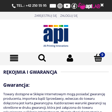
TE
L.:
+42 250 55 95
ZAREJESTRUJ SIĘ
ZALOGUJ SIĘ
RĘKOJMIA I GWARANCJA
Gwarancja:
Towary dostępne w Sklepie Internetowym mogą posiadać gwarancję
producenta, importera bądź Sprzedawcy, wówczas do towaru
dołączona jest karta gwarancyjna. Każdorazowo warunki gwarancji są
określone w druku gwarancji, która jest załączona do towaru
zakupionego w Sklepie Internetowym. W razie chęci skorzystania z