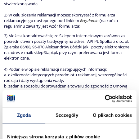
stwierdzoną wadą.
2) W celu złożenia reklamacji możesz skorzystać z formularza
reklamacyjnego dostępnego pod linkiem
Regulamin
(na końcu
regulaminu zawarty jest wzór formularza).
3) Możesz kontaktować się ze Sklepem Internetowym zarówno za
pośrednictwem poczty tradycyjnej na adres: API.PL Spółka z o.o., ul.
Zgierska 86/88, 95-070 Aleksandrów Łódzki jak i poczty elektronicznej
na adres e-mail: sklep@api.pl, przy czym preferowana jest forma
elektroniczna.
4) Podanie w opisie reklamacji następujących informacji:
a. okoliczności dotyczących przedmiotu reklamacji, w szczególności
rodzaju i daty wystąpienia wady,
b. żądania sposobu doprowadzenia towaru do zgodności z Umową
sprzedaży lub oświadczenia o obniżeniu ceny albo odstąpieniu od
Umowy sprzedaży
c. podanie danych kontaktowych składającego reklamację,
ułatwi procesowanie reklamacji.
Zgoda
Szczegóły
O plikach cookies
5) O rozpatrzeniu reklamacji i jej wyniku Sklep Internetowy powiadomi
w terminie do 14 dni od dnia jej otrzymania.
Niniejsza strona korzysta z plików cookie