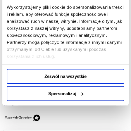
Bardziej szczegółowe informacje dotyczące rękojmi za wady zawarte są
Wykorzystujemy pliki cookie do spersonalizowania treści
w przepisach Kodeksu cywilnego.
i reklam, aby oferować funkcje społecznościowe i
analizować ruch w naszej witrynie. Informacje o tym, jak
korzystasz z naszej witryny, udostępniamy partnerom
społecznościowym, reklamowym i analitycznym.
Partnerzy mogą połączyć te informacje z innymi danymi
Ocena sklepu
otrzymanymi od Ciebie lub uzyskanymi podczas
Opinie, z których została wyliczona średnia, są
korzystania z ich usług.
4.88
wystawione przez zweryfikowanych klientów, którzy
dokonali zakupu w sklepie.
5
(123)
Zezwól na wszystkie
4
(17)
3
(0)
Spersonalizuj
2
(0)
1
(0)