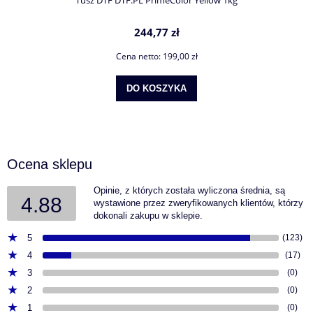
Tusz DTF DTF.PL PrimeColor Yellow 1kg
244,77 zł
Cena netto:
199,00 zł
DO KOSZYKA
Ocena sklepu
Opinie, z których została wyliczona średnia, są
4.88
wystawione przez zweryfikowanych klientów, którzy
dokonali zakupu w sklepie.
5
(123)
4
(17)
3
(0)
2
(0)
1
(0)