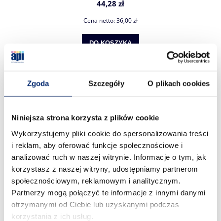
44,28 zł
Cena netto:
36,00 zł
DO KOSZYKA
Zgoda
Szczegóły
O plikach cookies
Ocena sklepu
Opinie, z których została wyliczona średnia, są
Niniejsza strona korzysta z plików cookie
4.88
wystawione przez zweryfikowanych klientów, którzy
Wykorzystujemy pliki cookie do spersonalizowania treści
dokonali zakupu w sklepie.
i reklam, aby oferować funkcje społecznościowe i
5
(123)
analizować ruch w naszej witrynie. Informacje o tym, jak
4
(17)
korzystasz z naszej witryny, udostępniamy partnerom
3
(0)
społecznościowym, reklamowym i analitycznym.
2
(0)
Partnerzy mogą połączyć te informacje z innymi danymi
1
(0)
otrzymanymi od Ciebie lub uzyskanymi podczas
korzystania z ich usług.