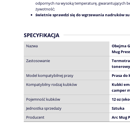
odpornych na wysoką temperaturę, gwarantujących be
żywotność;
świetnie sprawdzi się do wgrzewania nadruków s
SPECYFIKACJA
Nazwa
Obejma G 
Mug Pres
Zastosowanie
Termotra
tonerow
Model kompatybilnej prasy
Prasa do 
Kompatybilny rodzaj kubków
Kubki em
camper 
Pojemność kubków
12 oz (oko
Jednostka sprzedaży
Sztuka
Producent
Arc Mug P