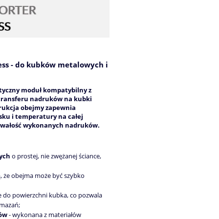
ss - do kubków metalowych i
styczny moduł kompatybilny z
transferu nadruków na kubki
trukcja obejmy zapewnia
ku i temperatury na całej
trwałość wykonanych nadruków.
ych
o prostej, nie zwężanej ściance,
ą, że obejma może być szybko
e do powierzchni kubka, co pozwala
zmazań;
łów
- wykonana z materiałów