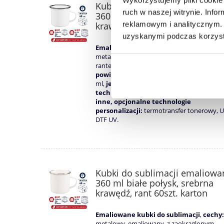
Kubki emaliowane do sublimac
ruch w naszej witrynie. Inf
360 ml białe połysk, czarna
reklamowym i analitycznym. 
krawędź, rant 60szt. karton
uzyskanymi podczas korzysta
Emaliowane kubki do sublimacji
,
cechy:
metalowy, emaliowany, z zaokrąglonym
rantem w kolorze czarnym
kolor:
biały,
powierzchnia:
błyszcząca,
pojemność:
36
ml,
jednostka sprzedaży:
60 szt. (karton),
technologia personalizacji:
sublimacja,
inne, opcjonalne technologie
personalizacji:
termotransfer tonerowy, U
DTF UV.
Kubki do sublimacji emaliowa
360 ml białe połysk, srebrna
krawędź, rant 60szt. karton
Emaliowane kubki do sublimacji
,
cechy:
metalowy, emaliowany, z zaokrąglonym