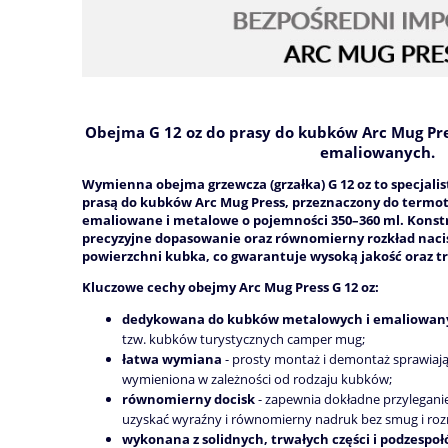
Obejma
G 12 oz
do prasy do kubków Arc Mug Pre
emaliowanych.
Wymienna obejma grzewcza (grzałka) G 12 oz
to specjali
prasą do kubków Arc Mug Press, przeznaczony do termo
emaliowane i metalowe o pojemności 350–360 ml. Kons
precyzyjne dopasowanie oraz równomierny rozkład nacis
powierzchni kubka, co gwarantuje wysoką jakość oraz 
Kluczowe cechy obejmy Arc Mug Press G 12 oz:
dedykowana do kubków metalowych i emaliowan
tzw. kubków turystycznych camper mug;
łatwa wymiana
- prosty montaż i demontaż sprawiaj
wymieniona w zależności od rodzaju kubków;
równomierny docisk
- zapewnia dokładne przylegani
uzyskać wyraźny i równomierny nadruk bez smug i ro
wykonana z solidnych, trwałych części i podzespo