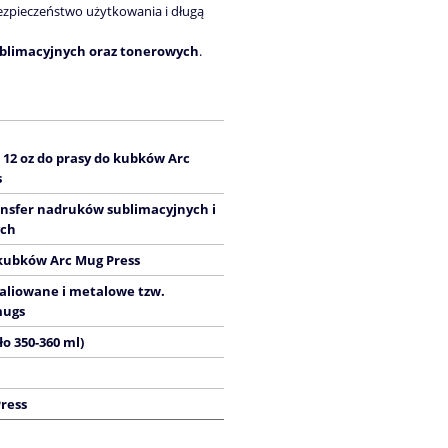
zpieczeństwo użytkowania i długą
ublimacyjnych oraz tonerowych
.
12 oz do prasy do kubków Arc
s
nsfer nadruków sublimacyjnych i
ych
kubków Arc Mug Press
aliowane i metalowe tzw.
mugs
ło 350-360 ml)
ress