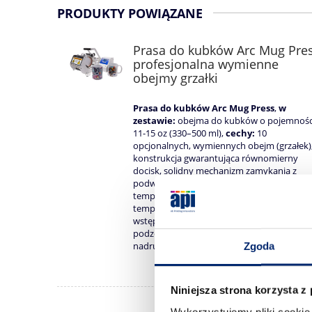
PRODUKTY POWIĄZANE
Prasa do kubków Arc Mug Pre
profesjonalna wymienne
obejmy grzałki
Prasa do kubków Arc Mug Press
,
w
zestawie:
obejma do kubków o pojemnośc
11-15 oz (330–500 ml),
cechy:
10
opcjonalnych, wymiennych obejm (grzałek)
konstrukcja gwarantująca równomierny
docisk, solidny mechanizm zamykania z
podwójnym ramieniem, kontroler czasu i
temperatury (LCD), funkcja utrzymania
temperatury, funkcja ustawienia temperat
wstępnej i docelowej, wydajne, trwałe
podzespoły,
zastosowanie:
wgrzewanie
nadruków sublimacyjnych i tonerowych.
Zgoda
Niniejsza strona korzysta z
Wykorzystujemy pliki cookie 