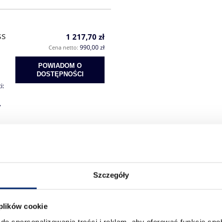
ss
1 217,70 zł
990,00 zł
Cena netto:
POWIADOM O
DOSTĘPNOŚCI
i:
,
ury
Szczegóły
 plików cookie
do spersonalizowania treści i reklam, aby oferować funkcje sp