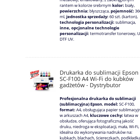
rantem w kolorze srebrnym
kolor:
biały,
powierzchnia:
błyszcząca,
pojemność:
36
ml,
jednostka sprzedaży:
60 szt. (karton),
technologia personalizacji:
sublimacja,
inne, opcjonalne technologie
personalizacji:
termotransfer tonerowy, U
DTF UV.
Drukarka do sublimacji Epson
SC-F100 A4 Wi-Fi do kubków
gadżetów - Dystrybutor
Profesjonalna drukarka do sublimacji
(sublimacyjna) Epson
,
model:
SC-F100,
format:
A4, obsługująca papier sublimacyj
w arkuszach A4,
kluczowe cechy:
łatwa w
obsłudze, oferująca fotograficzną jakość
druku, niedroga w eksploatacji, mała, Wi-Fi,
idealna do wykonywania nadruków na:
kubkach, blachach, ściereczkach, podkładk