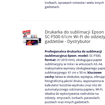
trofeach, oprawach notesów i wielu innych
gadżetach.
Drukarka do sublimacji Epson
SC-F500 61cm Wi-Fi do odzież
gadżetów - Dystrybutor
Profesjonalna drukarka do sublimacji
(sublimacyjna) Epson
,
model:
SC-F500,
format:
A1 (610 mm), obsługująca papier
sublimacyjny w rolce i w arkuszach A3, A4,
maksymalne wymiary obsługiwanego papi
sublimacyjnego: 61 cm x 50 m,
kluczowe
cechy:
łatwa w obsłudze, wydajna, oferują
fotograficzną jakość druku, wyposażona w
kalkulator kosztów wydruku oraz nóż do
automatycznego odcinania papieru, Wi-Fi,
idealna do wykonywania nadruków na:
odzieży, smyczach, torbach, parasolach,
puzzlach oraz innych gadżetach.