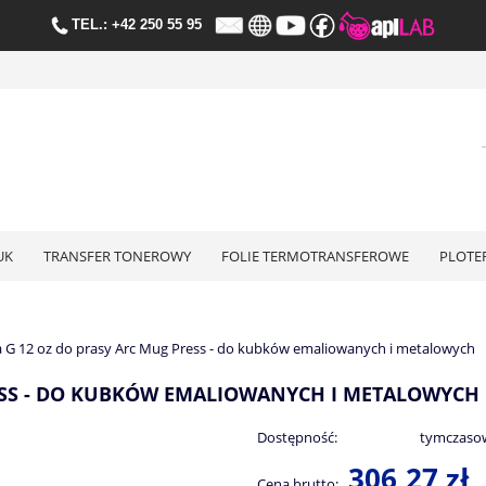
TE
L.:
+42 250 55 95
UK
TRANSFER TONEROWY
FOLIE TERMOTRANSFEROWE
PLOTE
G 12 oz do prasy Arc Mug Press - do kubków emaliowanych i metalowych
RESS - DO KUBKÓW EMALIOWANYCH I METALOWYCH
Dostępność:
tymczaso
306,27 zł
Cena brutto: