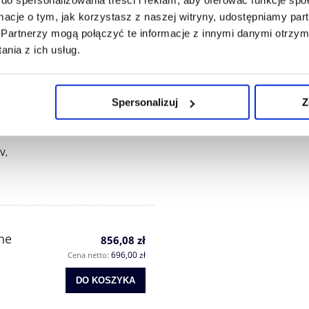
ji
884,86 zł
ormacje o tym, jak korzystasz z naszej witryny, udostępniamy p
719,40 zł
Cena netto:
Partnerzy mogą połączyć te informacje z innymi danymi otrzym
nia z ich usług.
DO KOSZYKA
Spersonalizuj
Z
0
V,
ne
856,08 zł
696,00 zł
Cena netto:
DO KOSZYKA