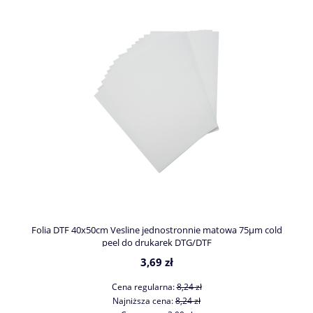
Folia DTF 40x50cm Vesline jednostronnie matowa 75µm cold
peel do drukarek DTG/DTF
3,69 zł
Cena regularna:
8,24 zł
Najniższa cena:
8,24 zł