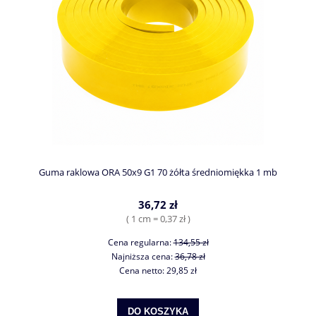
Guma raklowa ORA 50x9 G1 70 żółta średniomiękka 1 mb
36,72 zł
( 1 cm = 0,37 zł )
Cena regularna:
134,55 zł
Najniższa cena:
36,78 zł
Cena netto:
29,85 zł
DO KOSZYKA