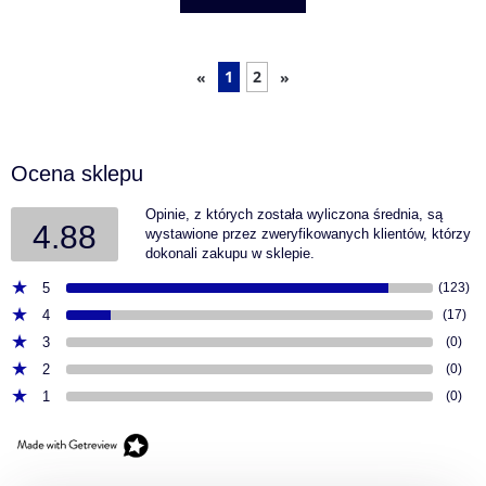
1
2
«
»
Ocena sklepu
Opinie, z których została wyliczona średnia, są
4.88
wystawione przez zweryfikowanych klientów, którzy
dokonali zakupu w sklepie.
5
(123)
4
(17)
3
(0)
2
(0)
1
(0)