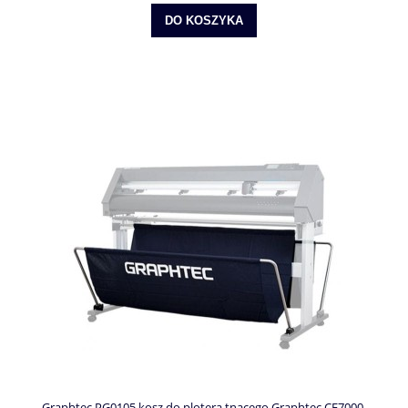
DO KOSZYKA
Graphtec PG0105 kosz do plotera tnącego Graphtec CE7000-