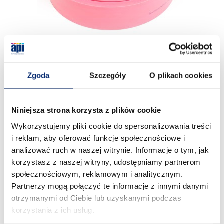
Guma raklowa ORA 25x5 G3 85 klin różowa 1 mb
Zgoda
Szczegóły
O plikach cookies
22,04 zł
Cena regularna:
69,74 zł
Niniejsza strona korzysta z plików cookie
Najniższa cena:
22,02 zł
Wykorzystujemy pliki cookie do spersonalizowania treści
Cena netto:
17,92 zł
i reklam, aby oferować funkcje społecznościowe i
analizować ruch w naszej witrynie. Informacje o tym, jak
DO KOSZYKA
korzystasz z naszej witryny, udostępniamy partnerom
społecznościowym, reklamowym i analitycznym.
Partnerzy mogą połączyć te informacje z innymi danymi
otrzymanymi od Ciebie lub uzyskanymi podczas
korzystania z ich usług.